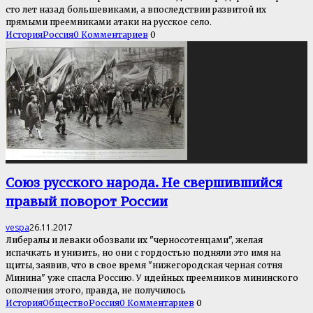
сто лет назад большевиками, а впоследствии развитой их
прямыми преемниками атаки на русское село.
История
Россия
0 Комментариев
0
Союз русского народа. Не свершившийся
правый поворот России
vespa
26.11.2017
Либералы и леваки обозвали их "черносотенцами", желая
испачкать и унизить, но они с гордостью подняли это имя на
щиты, заявив, что в свое время "нижегородская черная сотня
Минина" уже спасла Россию. У идейных преемников мининского
ополчения этого, правда, не получилось
История
Общество
Россия
0 Комментариев
0