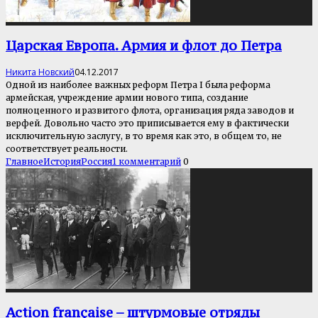
Царская Европа. Армия и флот до Петра
Никита Новский
04.12.2017
Одной из наиболее важных реформ Петра I была реформа
армейская, учреждение армии нового типа, создание
полноценного и развитого флота, организация ряда заводов и
верфей. Довольно часто это приписывается ему в фактически
исключительную заслугу, в то время как это, в общем то, не
соответствует реальности.
Главное
История
Россия
1 комментарий
0
Action française – штурмовые отряды