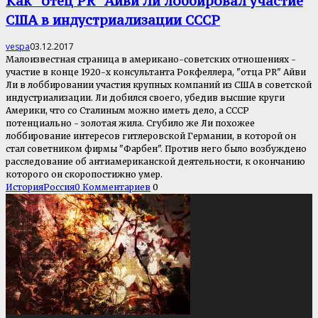
Как “отец PR” Айви Ли лоббировал участие
США в индустриализации СССР
vespa
03.12.2017
Малоизвестная страница в американо-советских отношениях -
участие в конце 1920-х консультанта Рокфеллера, "отца PR" Айви
Ли в лоббировании участия крупных компаний из США в советской
индустриализации. Ли добился своего, убедив высшие круги
Америки, что со Сталиным можно иметь дело, а СССР
потенциально - золотая жила. Сгубило же Ли похожее
лоббирование интересов гитлеровской Германии, в которой он
стал советником фирмы "Фарбен". Против него было возбуждено
расследование об антиамериканской деятельности, к окончанию
которого он скоропостижно умер.
История
Россия
0 Комментариев
0