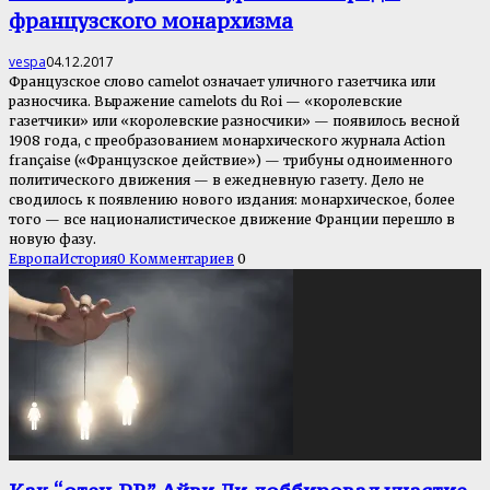
французского монархизма
vespa
04.12.2017
Французское слово сamelot означает уличного газетчика или
разносчика. Выражение сamelots du Roi — «королевские
газетчики» или «королевские разносчики» — появилось весной
1908 года, с преобразованием монархического журнала Action
française («Французское действие») — трибуны одноименного
политического движения — в ежедневную газету. Дело не
сводилось к появлению нового издания: монархическое, более
того — все националистическое движение Франции перешло в
новую фазу.
Европа
История
0 Комментариев
0