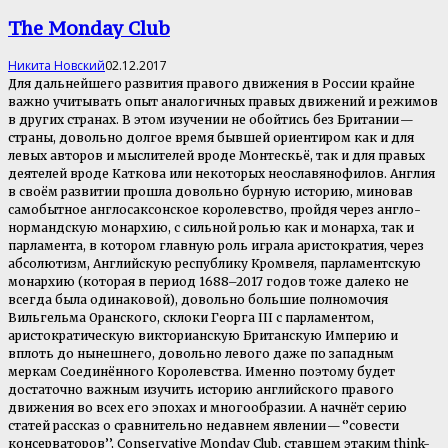
The Monday Club
Никита Новский
02.12.2017
Для дальнейшего развития правого движения в России крайне
важно учитывать опыт аналогичных правых движений и режимов
в других странах. В этом изучении не обойтись без Британии —
страны, довольно долгое время бывшей ориентиром как и для
левых авторов и мыслителей вроде Монтескьё, так и для правых
деятелей вроде Каткова или некоторых неославянофилов. Англия
в своём развитии прошла довольно бурную историю, миновав
самобытное англосаксонское королевство, пройдя через англо-
нормандскую монархию, с сильной ролью как и монарха, так и
парламента, в котором главную роль играла аристократия, через
абсолютизм, Английскую республику Кромвеля, парламентскую
монархию (которая в период 1688–2017 годов тоже далеко не
всегда была одинаковой), довольно большие полномочия
Вильгельма Оранского, склоки Георга III с парламентом,
аристократическую викторианскую Британскую Империю и
вплоть до нынешнего, довольно левого даже по западным
меркам Соединённого Королевства. Именно поэтому будет
достаточно важным изучить историю английского правого
движения во всех его эпохах и многообразии. А начнёт серию
статей рассказ о сравнительно недавнем явлении — ‘’совести
консерваторов’’, Conservative Monday Club, ставшем этаким think-