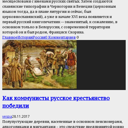
месяцесловами с именами русских святых. Затем создаются
славянские типографии в Черногории и Венеции (церковным
языком тогда, да в плане литургии и сейчас, был
церковнославянский), а уже в начале XVI века появляется и
первый русский книгопечатник — знаменитый, к сожалению, в
основном только в Белоруссии, с современной территории
которой он и был родом, Франциск Скорина.
Главное
История
Россия
0 Комментариев
0
Как коммунисты русское крестьянство
победили
vespa
28.11.2017
Полупустующие деревни, населенные в основном пенсионерами,
алкоголиками и мигрантами - это следствие предпринятой ровно