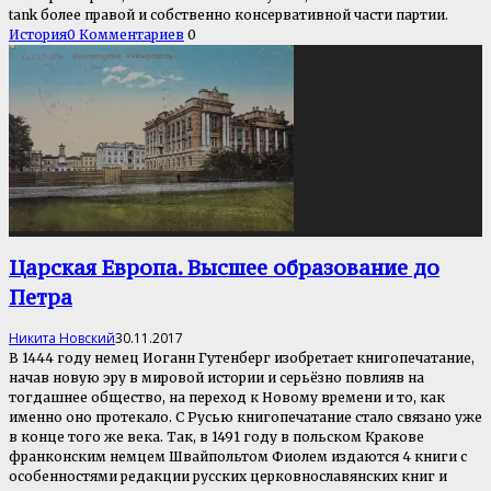
tank более правой и собственно консервативной части партии.
История
0 Комментариев
0
Царская Европа. Высшее образование до
Петра
Никита Новский
30.11.2017
В 1444 году немец Иоганн Гутенберг изобретает книгопечатание,
начав новую эру в мировой истории и серьёзно повлияв на
тогдашнее общество, на переход к Новому времени и то, как
именно оно протекало. С Русью книгопечатание стало связано уже
в конце того же века. Так, в 1491 году в польском Кракове
франконским немцем Швайпольтом Фиолем издаются 4 книги с
особенностями редакции русских церковнославянских книг и