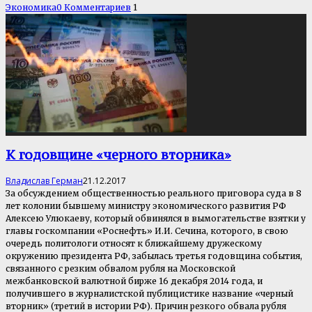
Экономика
0 Комментариев
1
К годовщине «черного вторника»
Владислав Герман
21.12.2017
За обсуждением общественностью реального приговора суда в 8
лет колонии бывшему министру экономического развития РФ
Алексею Улюкаеву, который обвинялся в вымогательстве взятки у
главы госкомпании «Роснефть» И.И. Сечина, которого, в свою
очередь политологи относят к ближайшему дружескому
окружению президента РФ, забылась третья годовщина события,
связанного с резким обвалом рубля на Московской
межбанковской валютной бирже 16 декабря 2014 года, и
получившего в журналистской публицистике название «черный
вторник» (третий в истории РФ). Причин резкого обвала рубля