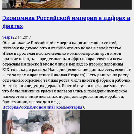
Экономика Российской империи в цифрах и
фактах
vespa
22.11.2017
Об экономике Российской империи написано много статей,
поэтому не думаю, что я открою что-то новое в своей статье.
Ниже я проделал исключительно компиляторский труд и мои
краткие выводы — представлены цифры по практически всем
отраслям имперской экономики в период со второй половины
XIX-го века до распада Империи (если такие данные есть, если нет
— то за время правления Николая Второго). Есть данные по росту
отдельных отраслей, темпам роста, численности фабрик и рабочих,
место среди ведущих держав. Из этой статьи вы также узнаете,
что большевики не краснея пользовались и проедали имперское
наследство в виде железных дорог, электростанций, кораблей,
бронемашин, пароходов и т.д.
История
Россия
Экономика
3 комментария
0