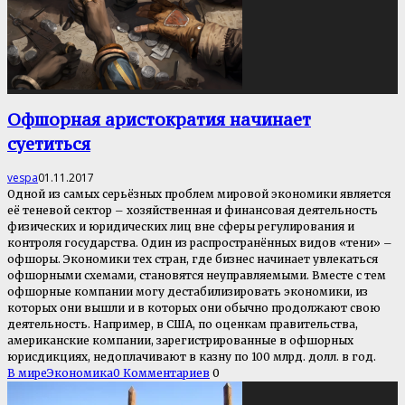
Офшорная аристократия начинает
суетиться
vespa
01.11.2017
Одной из самых серьёзных проблем мировой экономики является
её теневой сектор – хозяйственная и финансовая деятельность
физических и юридических лиц вне сферы регулирования и
контроля государства. Один из распространённых видов «тени» –
офшоры. Экономики тех стран, где бизнес начинает увлекаться
офшорными схемами, становятся неуправляемыми. Вместе с тем
офшорные компании могу дестабилизировать экономики, из
которых они вышли и в которых они обычно продолжают свою
деятельность. Например, в США, по оценкам правительства,
американские компании, зарегистрированные в офшорных
юрисдикциях, недоплачивают в казну по 100 млрд. долл. в год.
В мире
Экономика
0 Комментариев
0