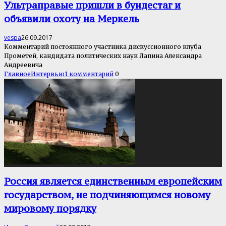
Ультраправые пришли в бундестаг и
объявили охоту на Меркель
vespa
26.09.2017
Комментарий постоянного участника дискуссионного клуба
Прометей, кандидата политических наук Лапина Александра
Андреевича
Главное
Интервью
1 комментарий
0
Россия является единственным европейским
государством, не подчиняющимся новому
мировому порядку