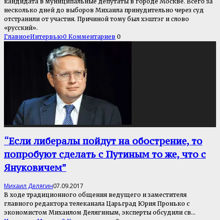
кандидата в муниципальные депутаты в городе Москве. Всего за
несколько дней до выборов Михаила принудительно через суд
отстранили от участия. Причиной тому был хэштэг и слово
«русский».
Главное
Интервью
0 Комментариев
0
“Если либералы пойдут на обострение, то
попробуют сделать с Путиным то же, что с
Януковичем”
Михаил Делягин
07.09.2017
В ходе традиционного общения ведущего и заместителя
главного редактора телеканала Царьград Юрия Пронько с
экономистом Михаилом Делягиным, эксперты обсудили св
...