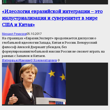
«Идеология евразийской интеграции – это
индустриализация и суверенитет в мире
США и Китая»
Михаил Ремизов
05.10.2017
На страницах «Евразия.Эксперт» продолжается дискуссия о
глобальной идеологии Запада, Китая и России. Белорусский
философ Алексей Дзермант убежден, без
формулированияглобальной миссии Россия не сможет играть на
равных с Запалом и Китаем.
Интервью
Мнение
0 Комментариев
0