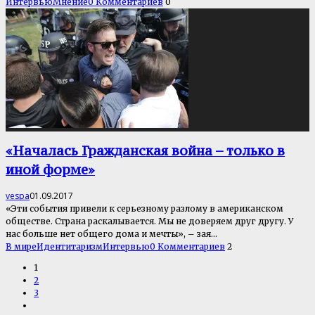
Интервью
Мнение
0 Комментариев
0
«Началась Гражданская война – только в
иной форме»
vespa
01.09.2017
«Эти события привели к серьезному разлому в американском
обществе. Страна раскалывается. Мы не доверяем друг другу. У
нас больше нет общего дома и мечты», – зая
...
В мире
Идентитаризм
Интервью
0 Комментариев
2
1
2
3