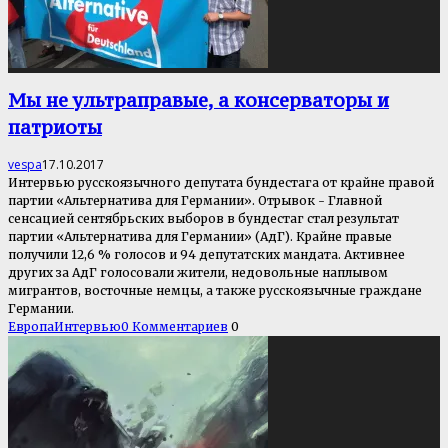
Мы не ультраправые, а консерваторы и
патриоты
vespa
17.10.2017
Интервью русскоязычного депутата бундестага от крайне правой
партии «Альтернатива для Германии». Отрывок - Главной
сенсацией сентябрьских выборов в бундестаг стал результат
партии «Альтернатива для Германии» (АдГ). Крайне правые
получили 12,6 % голосов и 94 депутатских мандата. Активнее
других за АдГ голосовали жители, недовольные наплывом
мигрантов, восточные немцы, а также русскоязычные граждане
Германии.
Европа
Интервью
0 Комментариев
0