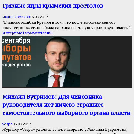
Грязные игры крымских престолов
Иван Скориков
16.09.2017
"Главная ошибка Кремля в том, что после воссоединения с
полуостровом ставка была сделана на старую украинскую власть".
Интервью
1 комментарий
0
Михаил Бутримов: Для чиновника-
руководителя нет ничего страшнее
самостоятельного выборного органа власти
vespa
08.09.2017
Журналу «Vespa» удалось взять интервью у Михаила Бутримова,