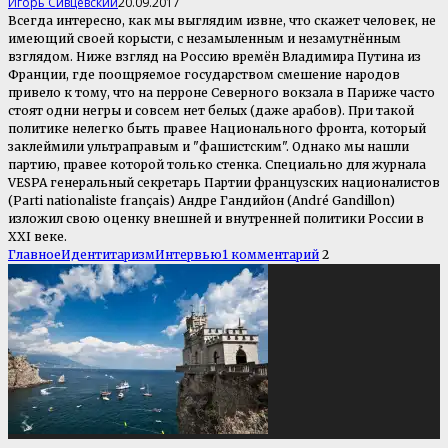
Игорь Сивцевский
20.09.2017
Всегда интересно, как мы выглядим извне, что скажет человек, не
имеющий своей корысти, с незамыленным и незамутнённым
взглядом. Ниже взгляд на Россию времён Владимира Путина из
Франции, где поощряемое государством смешение народов
привело к тому, что на перроне Северного вокзала в Париже часто
стоят одни негры и совсем нет белых (даже арабов). При такой
политике нелегко быть правее Национального фронта, который
заклеймили ультраправым и "фашистским". Однако мы нашли
партию, правее которой только стенка. Специально для журнала
VESPA генеральный секретарь Партии французских националистов
(Parti nationaliste français) Андре Гандийон (André Gandillon)
изложил свою оценку внешней и внутренней политики России в
XXI веке.
Главное
Идентитаризм
Интервью
1 комментарий
2