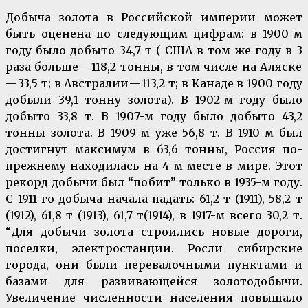
Добыча золота в Российской империи может
быть оценена по следующим цифрам: в 1900-м
году было добыто 34,7 т ( США в том же году в 3
раза больше — 118,2 тонны, в том числе на Аляске
— 33,5 т; в Австралии — 113,2 т; в Канаде в 1900 году
добыли 39,1 тонну золота). В 1902-м году было
добыто 33,8 т. В 1907-м году было добыто 43,2
тонны золота. В 1909-м уже 56,8 т. В 1910-м был
достигнут максимум в 63,6 тонны, Россия по-
прежнему находилась на 4-м месте в мире. Этот
рекорд добычи был “побит” только в 1935-м году.
С 1911-го добыча начала падать: 61,2 т (1911), 58,2 т
(1912), 61,8 т (1913), 61,7 т(1914), в 1917-м всего 30,2 т.
“Для добычи золота строились новые дороги,
поселки, электростанции. Росли сибирские
города, они были перевалочными пунктами и
базами для развивающейся золотодобычи.
Увеличение численности населения повышало