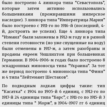
было построено 4 линкора типа “Севастополь”,
которые затем активно использовались
большевиками (прожиравшими имперское
наследие). 3 линкора типа “Императрица Мария”
было построено с 1911-го по 1916-й (последний, 4-
й, достроить не успели). Еще 4 линкора типа
“Измаил” были заложены в 1912-м году и в разной
степени готовности (но уже спущенные на воду)
были отменены в 1917-м, а затем разобраны и
проданы евреем Уншлихтом при большевиках
Германии. В 1904–1906-м годах было построено 8
эскадронных миноносца типа “Украина”. За тот
же период построено 4 миноносца типа “Финн”
и 4 типа “Лейтенант Шестаков”.
По подводным лодкам цифры такие: тип
“Касатка” с 1904 по 1905-й 6 единиц, с 1912-го по
1917-й 24 единицы типа “Барс”, с 1911-го по 1915-й 3
единицы типа “ Морж”, в 1904–1907 гг 6 единиц