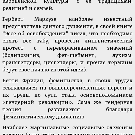
европейской культуры, с ее традициями,
религией и семьей.
Герберт Маркузе, наиболее известный
представитель данного движения, в своей книге
“Эссе об освобождении” писал, что необходимо
снять все табу, провести лингвистический
протест с переворачиванием значений
(бодипозитив, фет-шейминг, лукизм,
трансгендеры, цисгендеры, и прочие термины
берут свое начало из этой идеи).
Бетти Фридан, феминистка, в своих трудах
ссылавшаяся на вышеперечисленных персон и
их труды по сути стала основоположником
«гендерной революции». Сама же гендерная
теория развивается благодаря
феминистическому движению.
Наиболее маргинальные социальные элементы
должны были стать восставшим пролетариатом