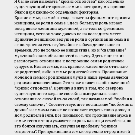
Я бы не стал выделять “кризис отцовства” как отдельно
существующий от кризиса семьи к которому мы пришли
благодаря каким-то отдельным факторам.
Кризис семьи, на мой взгляд, лежит на фундаменте кризиса
женщины, ее роли в семье. Здесь большую роль играет
восприятие женщины мужчиной, а не только феминизм
женщины, хотя он тоже далеко не на последнем месте.
Принятие женщиной ведущей роли в организации семьи и
ее построения есть глубочайшее заблуждение нашего
времени. Это не только ее инициатива, но и “сваливание”
мужчиной своих обязанностей на жену. Здесь еще стоит
рассмотреть отношение к построению семьи родителей
супругов. Новая семья, как правило, живет либо отдельно
от родителей, либо в семье родителей жены. Проживание
молодой семьи с родителями мужа в наше время является
редкими исключениями. Это тоже влияет на обозначенный
“кризис отцовства”. Причину я вижу в том, что свекровь
существующего мира не способна выстраивать свои
отношения со снохой из-за своей, так называемой, “любви к
своему сыночку”. Соответствующее воспитание “любимицы
дочки” и ее мамы также не позволяет отдать свою дочку в
дом родителей зятя. Все понимают, что проживание мужа в
семье тестя и тещи умаляет его роль как отца семейства, но
это боятся озвучивать, озвучивая проблему “кризиса
отцовства”. При проживании семьи отдельно от родителей