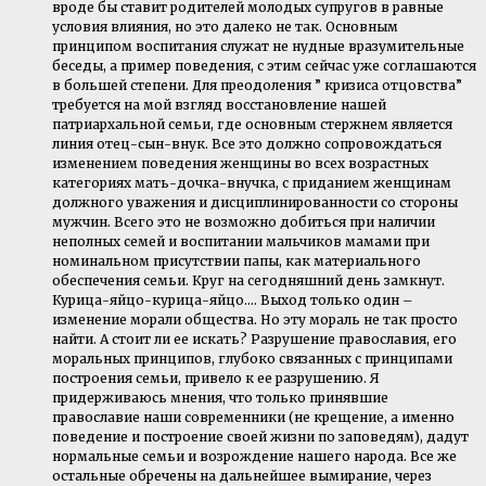
вроде бы ставит родителей молодых супругов в равные
условия влияния, но это далеко не так. Основным
принципом воспитания служат не нудные вразумительные
беседы, а пример поведения, с этим сейчас уже соглашаются
в большей степени. Для преодоления ” кризиса отцовства”
требуется на мой взгляд восстановление нашей
патриархальной семьи, где основным стержнем является
линия отец-сын-внук. Все это должно сопровождаться
изменением поведения женщины во всех возрастных
категориях мать-дочка-внучка, с приданием женщинам
должного уважения и дисциплинированности со стороны
мужчин. Всего это не возможно добиться при наличии
неполных семей и воспитании мальчиков мамами при
номинальном присутствии папы, как материального
обеспечения семьи. Круг на сегодняшний день замкнут.
Курица-яйцо-курица-яйцо…. Выход только один –
изменение морали общества. Но эту мораль не так просто
найти. А стоит ли ее искать? Разрушение православия, его
моральных принципов, глубоко связанных с принципами
построения семьи, привело к ее разрушению. Я
придерживаюсь мнения, что только принявшие
православие наши современники (не крещение, а именно
поведение и построение своей жизни по заповедям), дадут
нормальные семьи и возрождение нашего народа. Все же
остальные обречены на дальнейшее вымирание, через