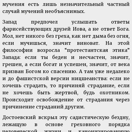
мучения есть лишь незначительный частный
случай мучений необъяснимых.
Запад предпочел услышать ответы
фарисействующих друзей Иова, а не ответ Бога.
Мол, нет никого без греха, как нет дыма без огня,
если мучишься, значит виноват. На этой
философии возросла “протестантская этика”
Запада: если ты беден и несчастен, значит,
грешен, а если богат и успешен, значит, от века
призван Богом ко спасению. А там уже недалеко
и до фашистской версии ницшеанства: если не
хочешь страдать, то причиняй страдание, если
не хочешь быть жертвой, будь охотником.
Происходит освобождение от страдания через
причинение страданий другим.
Достоевский вскрыл эту садистическую бездну,
лежащую в основе греховного порядка
человеческой жизни и канонизированную