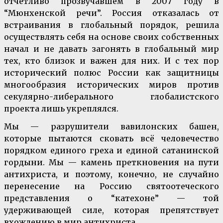
отчетливо прозвучавшем в 2007 году в
“Мюнхенской речи”. Россия отказалась от
встраивания в глобальный порядок, решила
осуществлять себя на основе своих собственных
начал и не давать загонять в глобальный мир
тех, кто близок и важен для них. И с тех пор
исторический полюс России как защитницы
многообразия исторических миров против
секулярно-либерального глобалистского
проекта лишь укреплялся.
Мы — разрушители вавилонских башен,
которые пытаются сковать всё человечество
порядком единого греха и единой сатанинской
гордыни. Мы — камень преткновения на пути
антихриста, и поэтому, конечно, не случайно
перенесение на Россию святоотеческого
представления о “катехоне” — той
удерживающей силе, которая препятствует
вхождению в мир антихриста.