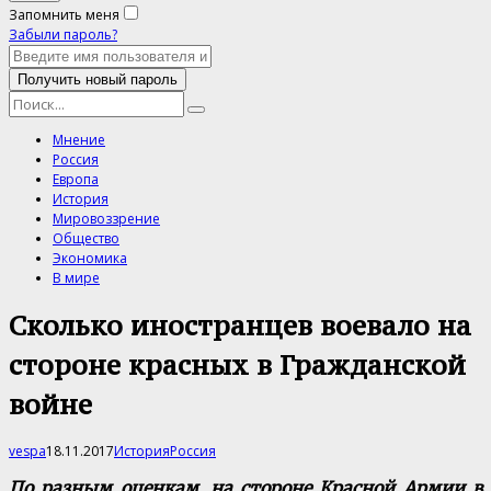
Запомнить меня
Забыли пароль?
Мнение
Россия
Европа
История
Мировоззрение
Общество
Экономика
В мире
Сколько иностранцев воевало на
стороне красных в Гражданской
войне
vespa
18.11.2017
История
Россия
По разным оценкам, на стороне Красной Армии в