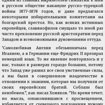
в русском обществе накануне русско-турецкой
войны 1877–1878 годов, и даже предлагался
некоторыми избирательными комитетами на
болгарский престол. Но, как всяких истинных
европейцев, славянофилов смущало то иной раз
чисто преклонение русской аристократии перед
Западом и всевозможными дуновениями оттуда.
’Самолюбивая Англия обезьянничала перед
Италиею, а в Германии еще Фридрих II презирал
немецкий язык. То же явление повторилось и у
нас, только в размерах гораздо больших, потому
что Запад уже развил все свои умственные силы,
а мы были в совершенном младенчестве в
отношении к знаниям, которые мы получили от
своих европейских братий. Соблазн был
неизбежен.’’, как писал Хомяков. ‘’Но время течет;
но мысль, ознакомившаяся с просвещением,
избавляется от суеверного поклонения чужому