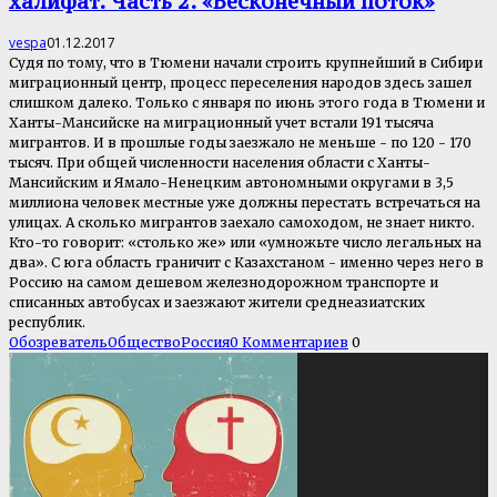
халифат. Часть 2: «Бесконечный поток»
vespa
01.12.2017
Судя по тому, что в Тюмени начали строить крупнейший в Сибири
миграционный центр, процесс переселения народов здесь зашел
слишком далеко. Только с января по июнь этого года в Тюмени и
Ханты-Мансийске на миграционный учет встали 191 тысяча
мигрантов. И в прошлые годы заезжало не меньше - по 120 - 170
тысяч. При общей численности населения области с Ханты-
Мансийским и Ямало-Ненецким автономными округами в 3,5
миллиона человек местные уже должны перестать встречаться на
улицах. А сколько мигрантов заехало самоходом, не знает никто.
Кто-то говорит: «столько же» или «умножьте число легальных на
два». С юга область граничит с Казахстаном - именно через него в
Россию на самом дешевом железнодорожном транспорте и
списанных автобусах и заезжают жители среднеазиатских
республик.
Обозреватель
Общество
Россия
0 Комментариев
0