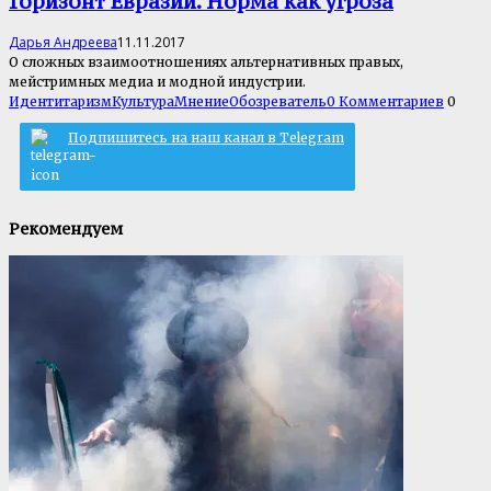
Горизонт Евразии. Норма как угроза
Дарья Андреева
11.11.2017
О сложных взаимоотношениях альтернативных правых,
мейстримных медиа и модной индустрии.
Идентитаризм
Культура
Мнение
Обозреватель
0 Комментариев
0
Подпишитесь на наш канал в Telegram
Рекомендуем