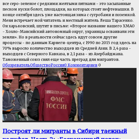
все серо-зеленое с редкими желтыми пятнами - это засыпанные
песком куски болот, площадки, на которых стоят нефтевышки. В
конце октября здесь уже настоящая зима с сугробами и поземкой.
Меня встречает мой читатель и местный житель Леша Тарасенко.
Он харьковский, шутит в письме: «Второе название нашего ХМАО
- Хохло-Мансийский автономный округ, украинцы осваивали эти
земли». Но в реальности сейчас здесь идут совсем другие
процессы - по данным Карнеги-центра, с 1990 по 2015 год здесь на
70% выросло количество выходцев из Средней Азии. В 2,4 раза -
выходцев с Северного Кавказа, в 2,1 раза - из Азербайджана.
Таможенный союз снял еще часть преград для мигрантов.
Обозреватель
Общество
Россия
0 Комментариев
0
Построят ли мигранты в Сибири таежный