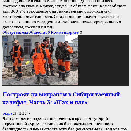
Выше, дальше и сильнее. Спорт больших достижений весь
построен на химии. А физкультура? В общем, тоже. Как сообщает
нам ВОЗ, 7% всех смертей на Земле связано с отсутствием
двигательной активности. Сюда попадает значительная часть
всего, связанного с сердечными заболеваниями, артериальным
давлением, сосудами и т.д..
Обозреватель
Общество
0 Комментариев
0
Построят ли мигранты в Сибири таежный
халифат. Часть 3: «Шах и пат»
vespa
03.12.2017
Наш самолетик нарезает широченный круг над тундрой,
окружившей Сургут. Летчик как бы показывает внешнюю
бесплодность и неказистость этих бесценных земель. Под крылом