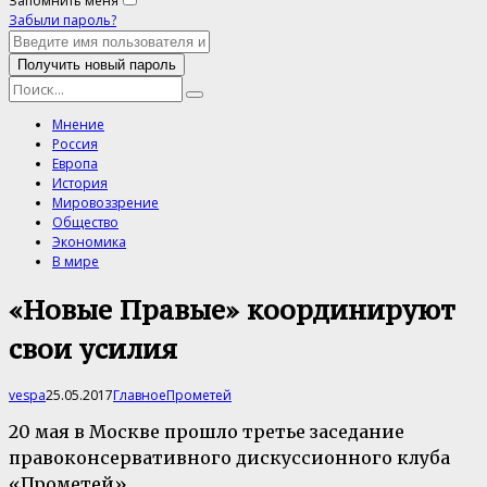
Запомнить меня
Забыли пароль?
Мнение
Россия
Европа
История
Мировоззрение
Общество
Экономика
В мире
«Новые Правые» координируют
свои усилия
vespa
25.05.2017
Главное
Прометей
20 мая в Москве прошло третье заседание
правоконсервативного дискуссионного клуба
«Прометей».