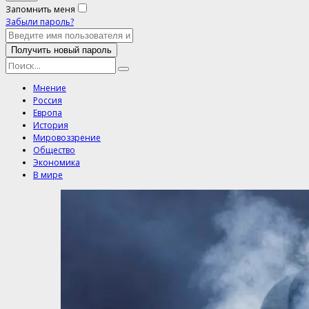
Запомнить меня
Забыли пароль?
Мнение
Россия
Европа
История
Мировоззрение
Общество
Экономика
В мире