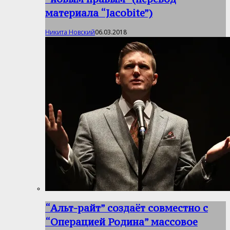
материала “Jacobite”)
Никита Новский
06.03.2018
“Альт-райт” создаёт совместно с
“Операцией Родина” массовое