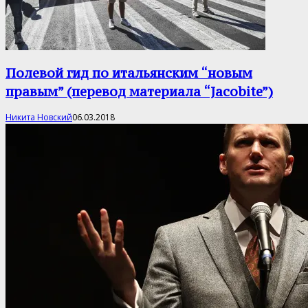
Полевой гид по итальянским “новым
правым” (перевод материала “Jacobite”)
Никита Новский
06.03.2018