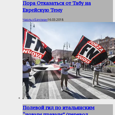
Пора Отказаться от Табу на
Еврейскую Тему
Чарльз Баусман
16.03.2018
Полевой гид по итальянским
“новым правым” (перевод