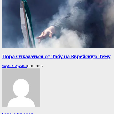
Пора Отказаться от Табу на Еврейскую Тему
Чарльз Баусман
16.03.2018