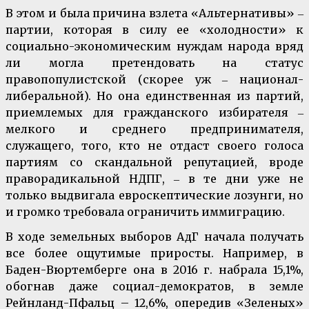
В этом и была причина взлета «Альтернативы» ‒
партии, которая в силу ее «холодности» к
социально-экономическим нуждам народа вряд
ли могла претендовать на статус
правопопулистской (скорее уж ‒ национал-
либеральной). Но она единственная из партий,
приемлемых для гражданского избирателя ‒
мелкого и среднего предпринимателя,
служащего, того, кто не отдаст своего голоса
партиям со скандальной репутацией, вроде
праворадикальной НДПГ, ‒ в те дни уже не
только выдвигала евроскептические лозунги, но
и громко требовала ограничить иммиграцию.
В ходе земельных выборов АдГ начала получать
все более ощутимые приросты. Например, в
Баден-Вюртемберге она в 2016 г. набрала 15,1%,
обогнав даже социал-демократов, в земле
Рейнланд-Пфальц – 12,6%, опередив «Зеленых»