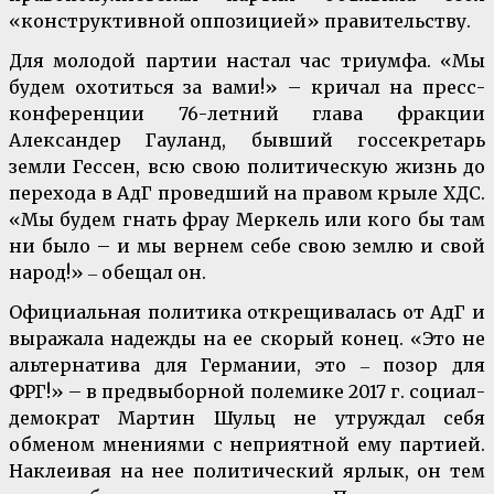
«конструктивной оппозицией» правительству.
Для молодой партии настал час триумфа. «Мы
будем охотиться за вами!» – кричал на пресс-
конференции 76-летний глава фракции
Александер Гауланд, бывший госсекретарь
земли Гессен, всю свою политическую жизнь до
перехода в АдГ проведший на правом крыле ХДС.
«Мы будем гнать фрау Меркель или кого бы там
ни было – и мы вернем себе свою землю и свой
народ!» ‒ обещал он.
Официальная политика открещивалась от АдГ и
выражала надежды на ее скорый конец. «Это не
альтернатива для Германии, это ‒ позор для
ФРГ!» – в предвыборной полемике 2017 г. социал-
демократ Мартин Шульц не утруждал себя
обменом мнениями с неприятной ему партией.
Наклеивая на нее политический ярлык, он тем