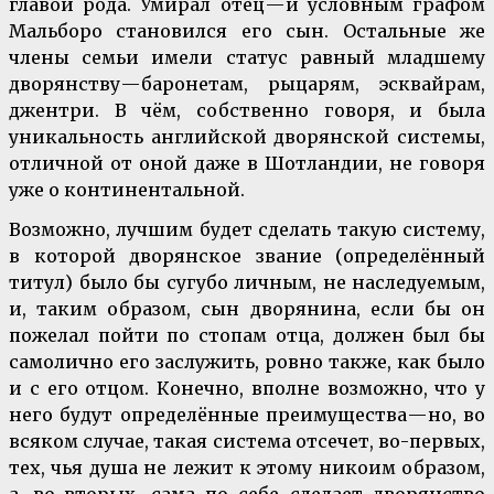
главой рода. Умирал отец — и условным графом
Мальборо становился его сын. Остальные же
члены семьи имели статус равный младшему
дворянству — баронетам, рыцарям, эсквайрам,
джентри. В чём, собственно говоря, и была
уникальность английской дворянской системы,
отличной от оной даже в Шотландии, не говоря
уже о континентальной.
Возможно, лучшим будет сделать такую систему,
в которой дворянское звание (определённый
титул) было бы сугубо личным, не наследуемым,
и, таким образом, сын дворянина, если бы он
пожелал пойти по стопам отца, должен был бы
самолично его заслужить, ровно также, как было
и с его отцом. Конечно, вполне возможно, что у
него будут определённые преимущества — но, во
всяком случае, такая система отсечет, во-первых,
тех, чья душа не лежит к этому никоим образом,
а, во-вторых, сама по себе сделает дворянство