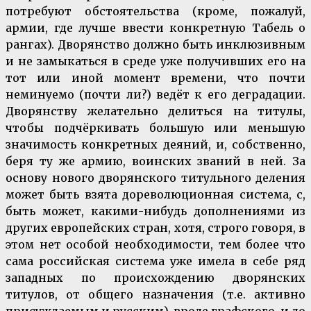
потребуют обстоятельства (кроме, пожалуй,
армии, где лучше ввести конкретную Табель о
рангах). Дворянство должно быть инклюзивным
и не замыкаться в среде уже получивших его на
тот или иной момент времени, что почти
неминуемо (почти ли?) ведёт к его деградации.
Дворянству желательно делиться на титулы,
чтобы подчёркивать большую или меньшую
значимость конкретных деяний, и, собственно,
беря ту же армию, воинских званий в ней. За
основу нового дворянского титульного деления
может быть взята дореволюционная система, с,
быть может, какими-нибудь дополнениями из
других европейских стран, хотя, строго говоря, в
этом нет особой необходимости, тем более что
сама российская система уже имела в себе ряд
западных по происхождению дворянских
титулов, от общего назначения (т.е. активно
присуждаемым и русским), вроде графского, и до