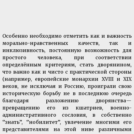
государства элиты, которая во многом создала государства
Средневековой Европы и Нового времени, а с ними тот особый
мир и взаимоотношения между людьми, которые навсегда
остались на страницах мировой классической литературы и
связаны с романами Скотта и Дюма, Бальзака и Толстого.
Особенно необходимо отметить как и важность
морально-нравственных качеств, так и
инклюзивность, постоянную возможность для
простого человека, при соответствии
определённым критериям, стать дворянином,
что важно как и чисто с практической стороны
(например, европейские монархии XVIII и XIX
веков, не исключая и Россию, проиграли свою
историческую борьбу не в последнюю очередь
благодаря разложению дворянства —
превращению его из кшатриев, военно-
административного сословия, в собственно
‘’знать’’, ‘’нобилитет’’, увлечение многими его
представителями на этой ниве различными