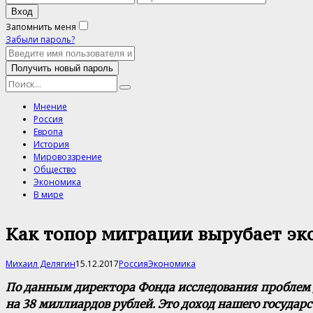
Запомнить меня
Забыли пароль?
Мнение
Россия
Европа
История
Мировоззрение
Общество
Экономика
В мире
Как топор миграции вырубает эк
Михаил Делягин
15.12.2017
Россия
Экономика
По данным директора Фонда исследования проблем д
на 38 миллиардов рублей. Это доход нашего государ