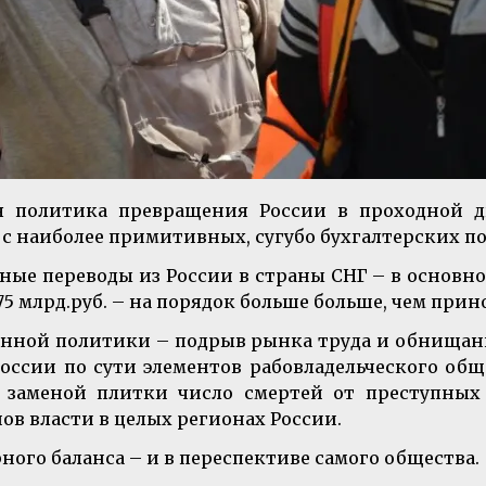
ая политика превращения России в проходной
с наиболее примитивных, сугубо бухгалтерских п
ные переводы из России в страны СНГ – в основно
о 675 млрд.руб. – на порядок больше больше, чем при
онной политики – подрыв рынка труда и обнищан
оссии по сути элементов рабовладельческого обще
аменой плитки число смертей от преступных по
в власти в целых регионах России.
рного баланса – и в переспективе самого общества.