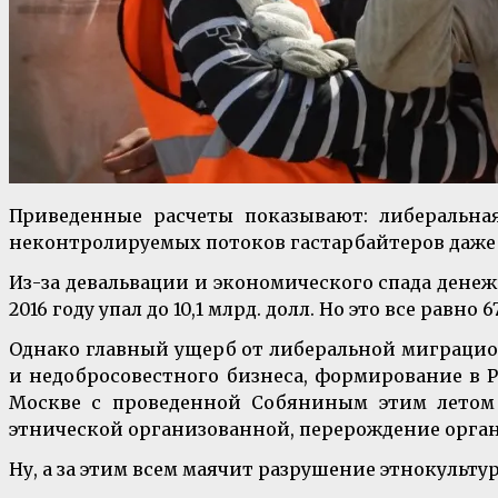
Приведенные расчеты показывают: либеральн
неконтролируемых потоков гастарбайтеров даже 
Из-за девальвации и экономического спада денеж
2016 году упал до 10,1 млрд. долл. Но это все равн
Однако главный ущерб от либеральной миграци
и недобросовестного бизнеса, формирование в Р
Москве с проведенной Собяниным этим летом з
этнической организованной, перерождение органо
Ну, а за этим всем маячит разрушение этнокульту